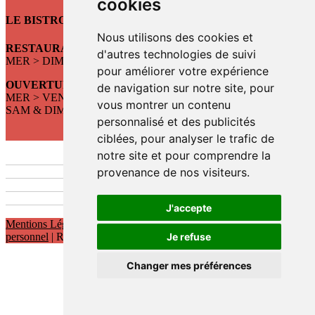
cookies
LE BISTROT DE ST SO
Nous utilisons des cookies et
RESTAURANT, BAR, CONCERTS
d'autres technologies de suivi
MER > DIM : DÈS 12h
pour améliorer votre expérience
OUVERTURE DU RESTAURANT :
de navigation sur notre site, pour
MER > VEN : 12h > 14h
vous montrer un contenu
SAM & DIM : 12h > 14h30
personnalisé et des publicités
ciblées, pour analyser le trafic de
notre site et pour comprendre la
provenance de nos visiteurs.
J'accepte
Mentions Légales
|
Politique de protection des données à caractère
personnel
| Réalisations :
Kwt Prod'
Je refuse
Changer mes préférences