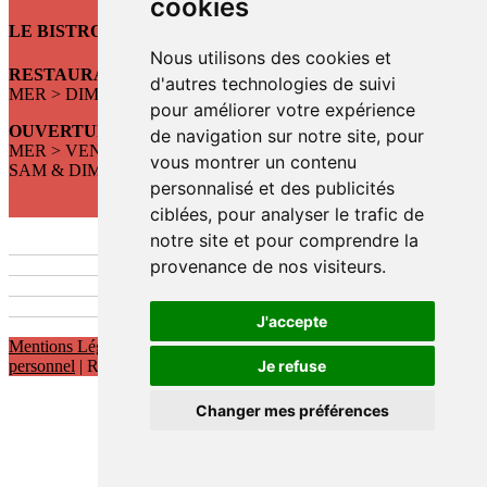
cookies
LE BISTROT DE ST SO
Nous utilisons des cookies et
RESTAURANT, BAR, CONCERTS
d'autres technologies de suivi
MER > DIM : DÈS 12h
pour améliorer votre expérience
OUVERTURE DU RESTAURANT :
de navigation sur notre site, pour
MER > VEN : 12h > 14h
vous montrer un contenu
SAM & DIM : 12h > 14h30
personnalisé et des publicités
ciblées, pour analyser le trafic de
notre site et pour comprendre la
provenance de nos visiteurs.
J'accepte
Mentions Légales
|
Politique de protection des données à caractère
personnel
| Réalisations :
Kwt Prod'
Je refuse
Changer mes préférences