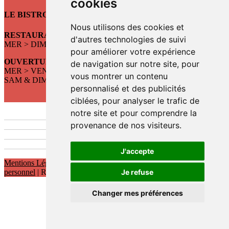
cookies
LE BISTROT DE ST SO
Nous utilisons des cookies et
RESTAURANT, BAR, CONCERTS
d'autres technologies de suivi
MER > DIM : DÈS 12h
pour améliorer votre expérience
OUVERTURE DU RESTAURANT :
de navigation sur notre site, pour
MER > VEN : 12h > 14h
vous montrer un contenu
SAM & DIM : 12h > 14h30
personnalisé et des publicités
ciblées, pour analyser le trafic de
notre site et pour comprendre la
provenance de nos visiteurs.
J'accepte
Mentions Légales
|
Politique de protection des données à caractère
personnel
| Réalisations :
Kwt Prod'
Je refuse
Changer mes préférences